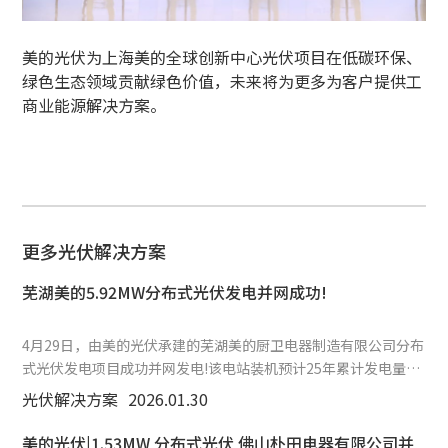
美的光伏为上海美的全球创新中心光伏项目在低碳环保、
绿色生态领域贡献绿色价值，未来将为更多为客户提供工
商业能源解决方案。
更多光伏解决方案
芜湖美的5.92MW分布式光伏发电并网成功!
4月29日，由美的光伏承建的芜湖美的厨卫电器制造有限公司分布
式光伏发电项目成功并网发电!该电站装机预计25年累计发电量
1.48容量5.92MW，度。该项目的建成投产，是美的光伏助力企业
光伏解决方案
2026.01.30
积极实现国家“双碳”目标的具体实践。
美的光伏|1.53MW 分布式光伏 佛山朴田电器有限公司并