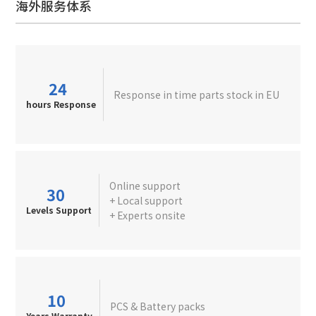
海外服务体系
24
Response in time parts stock in EU
hours Response
Online support
30
+ Local support
Levels Support
+ Experts onsite
10
PCS & Battery packs
Years Warranty